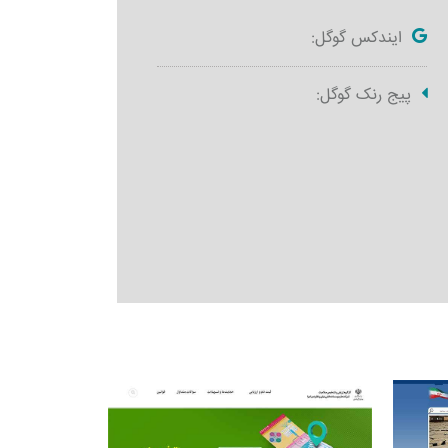
ایندکس گوگل:
پیج رنک گوگل: