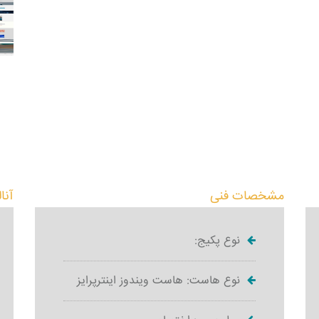
مشخصات فنی
آنا
نوع پکیج:
نوع هاست: هاست ویندوز اینترپرایز