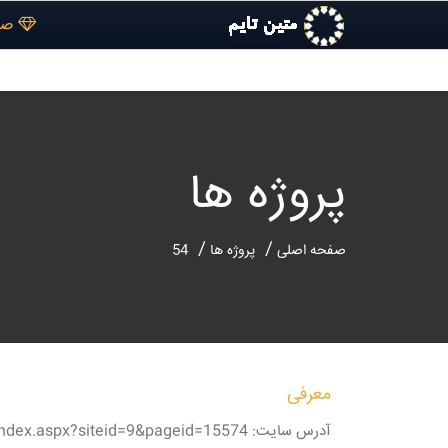
صف
پروژه ها
صفحه اصلی
پروژه ها
54
معرفی
آدرس سایت: http://isti.ir/index.aspx?siteid=9&pageid=15574