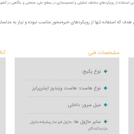
دف که استفاده تنها از رویکردهای خبره‌محور مناسب نبوده و نیاز به مدلس
مشخصات فنی
آنا
نوع پکیج:
نوع هاست: هاست ویندوز اینترپرایز
میل سرور: داخلی
سایر ماژول ها:
ماژول فرم ساز پیشرفته،ماژول
بازدیدکنندگان