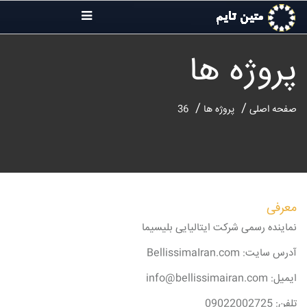
پروژه ها
صفحه اصلی
پروژه ها
36
معرفی
نماینده رسمی شرکت ایتالیایی بلیسیما
آدرس سایت: BellissimaIran.com
ایمیل: info@bellissimairan.com
تلفن: 09022002725