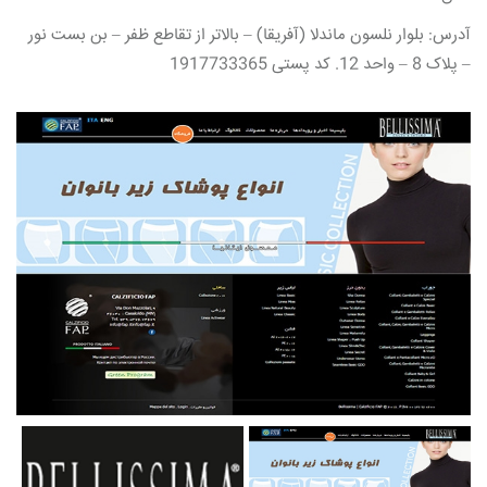
آدرس: بلوار نلسون ماندلا (آفریقا) – بالاتر از تقاطع ظفر – بن بست نور
– پلاک 8 – واحد 12. کد پستی 1917733365