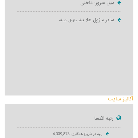
میل سرور: داخلی
سایر ماژول ها:
فاقد ماژول اضافه
آنالیز سایت
رتبه الکسا
رتبه در شروع همکاری: 4,039,873